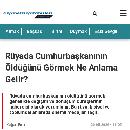
×
☰
Anne
Almak
Başkası
Birini
Duymak
Eski Sevgili
E
Araba
Baba
Rüyada Cumhurbaşkanının
Bebek
Öldüğünü Görmek Ne Anlama
Beyaz
Gelir?
Çocuk
Deniz
Rüyada cumhurbaşkanının öldüğünü görmek,
genellikle değişim ve dönüşüm süreçlerinin
Düğün
habercisi olarak yorumlanır. Bu rüya, kişisel ve
toplumsal anlamda önemli mesajlar taşır.
Erkek
Kağan Emir
26.05.2026 • 11:05
Eski