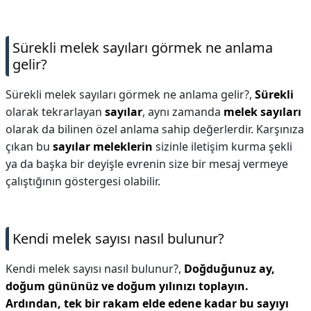
Sürekli melek sayıları görmek ne anlama
gelir?
Sürekli melek sayıları görmek ne anlama gelir?,
Sürekli
olarak tekrarlayan
sayılar
, aynı zamanda
melek sayıları
olarak da bilinen özel anlama sahip değerlerdir. Karşınıza
çıkan bu
sayılar meleklerin
sizinle iletişim kurma şekli
ya da başka bir deyişle evrenin size bir mesaj vermeye
çalıştığının göstergesi olabilir.
Kendi melek sayısı nasıl bulunur?
Kendi melek sayısı nasıl bulunur?,
Doğduğunuz ay,
doğum gününüz ve doğum yılınızı toplayın.
Ardından, tek bir rakam elde edene kadar bu sayıyı