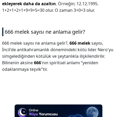
ekleyerek daha da azaltın
. Örneğin; 12.12.1995.
1+2+1+2+1+9+9+5=30 olur. O zaman 3+0=3 olur.
666 melek sayısı ne anlama gelir?
666 melek sayısı ne anlama gelir?,
666 melek
sayısı,
İncil'de antikahramanlık dönemindeki kötü lider Nero'yu
simgelediğinden kötülük ve şeytanlıkla ilişkilendirilir.
Bilinenin aksine
666
'nın spiritüel anlamı “yeniden
odaklanmaya teşvik”tir.
Reklam Alanı