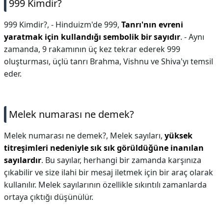
999 Kimdir?
999 Kimdir?,
- Hinduizm'de 999,
Tanrı'nın evreni
yaratmak için kullandığı sembolik bir sayıdır
. - Aynı
zamanda, 9 rakamının üç kez tekrar ederek 999
oluşturması, üçlü tanrı Brahma, Vishnu ve Shiva'yı temsil
eder.
Melek numarası ne demek?
Melek numarası ne demek?,
Melek sayıları,
yüksek
titreşimleri nedeniyle sık sık görüldüğüne inanılan
sayılardır
. Bu sayılar, herhangi bir zamanda karşınıza
çıkabilir ve size ilahi bir mesaj iletmek için bir araç olarak
kullanılır. Melek sayılarının özellikle sıkıntılı zamanlarda
ortaya çıktığı düşünülür.