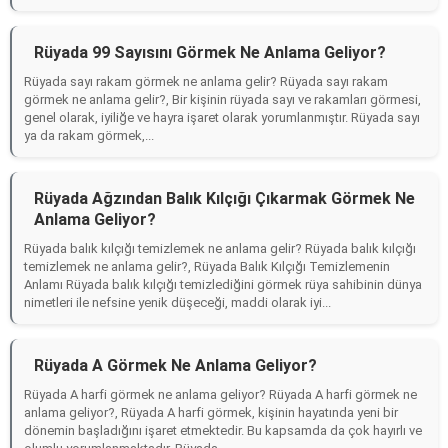
Rüyada 99 Sayısını Görmek Ne Anlama Geliyor?
Rüyada sayı rakam görmek ne anlama gelir? Rüyada sayı rakam
görmek ne anlama gelir?, Bir kişinin rüyada sayı ve rakamları görmesi,
genel olarak, iyiliğe ve hayra işaret olarak yorumlanmıştır. Rüyada sayı
ya da rakam görmek,...
Rüyada Ağzından Balık Kılçığı Çıkarmak Görmek Ne
Anlama Geliyor?
Rüyada balık kılçığı temizlemek ne anlama gelir? Rüyada balık kılçığı
temizlemek ne anlama gelir?, Rüyada Balık Kılçığı Temizlemenin
Anlamı Rüyada balık kılçığı temizlediğini görmek rüya sahibinin dünya
nimetleri ile nefsine yenik düşeceği, maddi olarak iyi...
Rüyada A Görmek Ne Anlama Geliyor?
Rüyada A harfi görmek ne anlama geliyor? Rüyada A harfi görmek ne
anlama geliyor?, Rüyada A harfi görmek, kişinin hayatında yeni bir
dönemin başladığını işaret etmektedir. Bu kapsamda da çok hayırlı ve