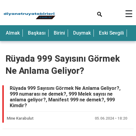
×
☰
Anne
Almak
Başkası
Birini
Duymak
Eski Sevgili
E
Araba
Baba
Rüyada 999 Sayısını Görmek
Bebek
Ne Anlama Geliyor?
Beyaz
Çocuk
Rüyada 999 Sayısını Görmek Ne Anlama Geliyor?,
999 numarası ne demek?, 999 Melek sayısı ne
Deniz
anlama geliyor?, Manifest 999 ne demek?, 999
Kimdir?
Düğün
Mine Karabulut
05.06.2024 • 18:20
Erkek
Eski