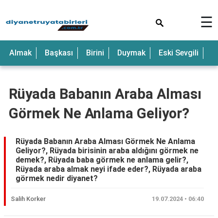
×
☰
Anne
Almak
Başkası
Birini
Duymak
Eski Sevgili
E
Araba
Baba
Rüyada Babanın Araba Alması
Bebek
Görmek Ne Anlama Geliyor?
Beyaz
Çocuk
Rüyada Babanın Araba Alması Görmek Ne Anlama
Geliyor?, Rüyada birisinin araba aldığını görmek ne
Deniz
demek?, Rüyada baba görmek ne anlama gelir?,
Rüyada araba almak neyi ifade eder?, Rüyada araba
Düğün
görmek nedir diyanet?
Erkek
Salih Korker
19.07.2024 • 06:40
Eski