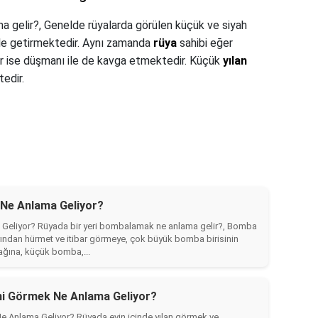
a gelir?,
Genelde rüyalarda görülen küçük ve siyah
 dile getirmektedir. Aynı zamanda
rüya
sahibi eğer
ür ise düşmanı ile de kavga etmektedir. Küçük
yılan
edir.
e Anlama Geliyor?
liyor? Rüyada bir yeri bombalamak ne anlama gelir?, Bomba
rından hürmet ve itibar görmeye, çok büyük bomba birisinin
cağına, küçük bomba,...
ini Görmek Ne Anlama Geliyor?
Ne Anlama Geliyor? Rüyada evin içinde yılan görmek ve