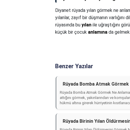
Diyanet rüyada yılan görmek ne anlam
yılanlar, zayıf bir düşmanın varlığını
rüyasında bu
yılan
ile uğraştığını gör
küçük bir çocuk
anlamına
da gelmekt
Benzer Yazılar
Rüyada Bomba Atmak Görmek N
Rüyada Bomba Atmak Görmek Ne Anlama Ge
attığını görmek, yakınlarından ve komşula
hükmü altına girerek hürriyetinin kısıtlana
Rüyada Birinin Yılan Öldürmes
Rüyada Birinin Yılan Öldürmesini Görmek 