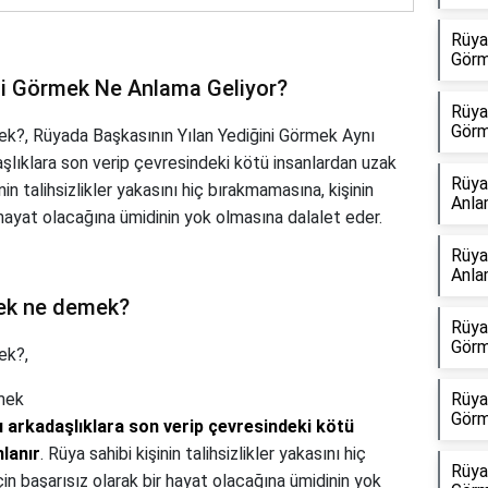
Rüya
Görm
ini Görmek Ne Anlama Geliyor?
Rüya
Görm
k?, Rüyada Başkasının Yılan Yediğini Görmek Aynı
şlıklara son verip çevresindeki kötü insanlardan uzak
Rüya
in talihsizlikler yakasını hiç bırakmamasına, kişinin
Anla
ir hayat olacağına ümidinin yok olmasına dalalet eder.
Rüya
Anla
mek ne demek?
Rüya
Görm
ek?,
rmek
Rüya
Görm
u arkadaşlıklara son verip çevresindeki kötü
lanır
. Rüya sahibi kişinin talihsizlikler yakasını hiç
Rüya
çin başarısız olarak bir hayat olacağına ümidinin yok