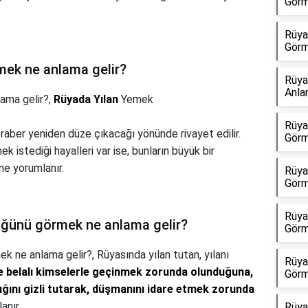
Görm
Rüya
Görm
rmek ne anlama gelir?
Rüya
Anla
lama gelir?,
Rüyada Yılan
Yemek
Rüya
raber yeniden düze çıkacağı yönünde rivayet edilir.
Görm
k istediği hayalleri var ise, bunların büyük bir
e yorumlanır.
Rüya
Görm
Rüya
düğünü görmek ne anlama gelir?
Görm
mek ne anlama gelir?,
Rüyasında yılan tutan, yılanı
Rüya
ve belalı kimselerle geçinmek zorunda olunduğuna,
Görm
ığını gizli tutarak, düşmanını idare etmek zorunda
anır.
Rüya