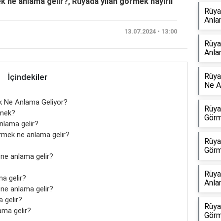
k ne anlama gelir?, Rüyada yılan görmek hayırlı
Rüya
Anla
13.07.2024 • 13:00
Rüya
Anla
Rüya
İçindekiler
Ne A
ek Ne Anlama Geliyor?
Rüya
emek?
Görm
nlama gelir?
örmek ne anlama gelir?
Rüya
Görm
 ne anlama gelir?
Rüya
a gelir?
Anla
 ne anlama gelir?
 gelir?
Rüya
ama gelir?
Görm