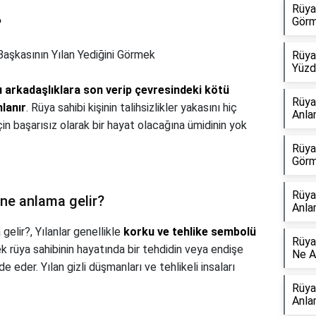
Rüya
Görm
?
aşkasının Yılan Yediğini Görmek
Rüya
Yüzd
u arkadaşlıklara son verip çevresindeki kötü
Rüya
lanır
. Rüya sahibi kişinin talihsizlikler yakasını hiç
Anla
çin başarısız olarak bir hayat olacağına ümidinin yok
Rüya
Görm
Rüya
ne anlama gelir?
Anla
gelir?,
Yılanlar genellikle
korku ve tehlike sembolü
Rüya
k rüya sahibinin hayatında bir tehdidin veya endişe
Ne A
 eder. Yılan gizli düşmanları ve tehlikeli insaları
Rüya
Anla