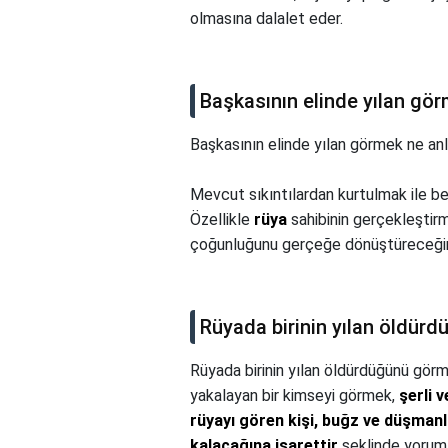
olmasına dalalet eder.
Başkasının elinde yılan gö
Başkasının elinde yılan görmek ne an
Mevcut sıkıntılardan kurtulmak ile be
Özellikle
rüya
sahibinin gerçekleştirme
çoğunluğunu gerçeğe dönüştüreceğin
Rüyada birinin yılan öldür
Rüyada birinin yılan öldürdüğünü gör
yakalayan bir kimseyi görmek,
şerli 
rüyayı gören kişi, buğz ve düşmanl
kalacağına işarettir
şeklinde yoruml