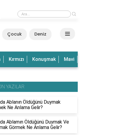
›
Rüyada Dalgalı Deniz Görmek Ne Anlama Gelir?
Çocuk
Deniz
n
Kırmızı
Konuşmak
Mavi
Olduğu
Olmak
Ve
ON YAZILAR
da Ablanın Öldüğünü Duymak
ek Ne Anlama Gelir?
da Ablamın Öldüğünü Duymak Ve
mak Görmek Ne Anlama Gelir?