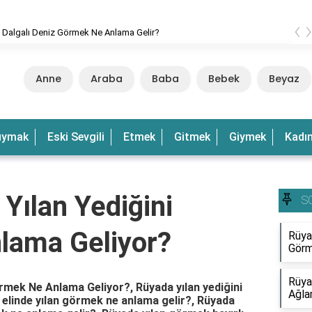
‹
 Dalgalı Deniz Görmek Ne Anlama Gelir?
Anne
Araba
Baba
Bebek
Beyaz
uymak
Eski Sevgili
Etmek
Gitmek
Giymek
Kadı
 Yılan Yediğini
S
lama Geliyor?
Rüya
Görm
Rüya
örmek Ne Anlama Geliyor?, Rüyada yılan yediğini
Ağla
elinde yılan görmek ne anlama gelir?, Rüyada