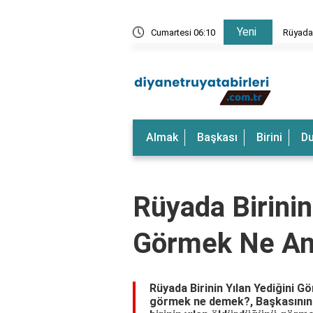
Yeni
rkeği Görmek Ne Anlama Gelir?
Cumartesi 06:10
Rüyada
Almak
Başkası
Birini
D
Rüyada Birinin
Görmek Ne An
Rüyada Birinin Yılan Yediğini G
görmek ne demek?, Başkasının 