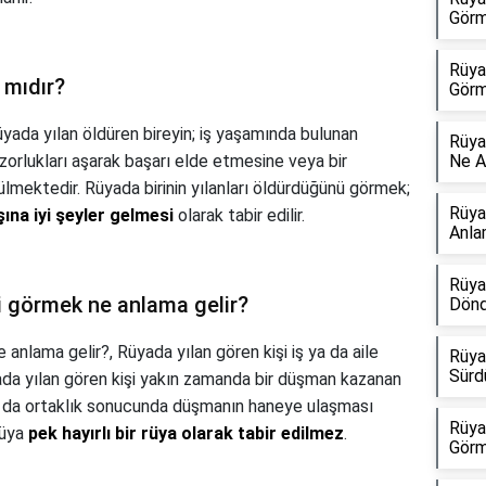
Görm
Rüya
 mıdır?
Görm
yada yılan öldüren bireyin; iş yaşamında bulunan
Rüya
 zorlukları aşarak başarı elde etmesine veya bir
Ne A
ülmektedir. Rüyada birinin yılanları öldürdüğünü görmek;
Rüya
şına iyi şeyler gelmesi
olarak tabir edilir.
Anla
Rüya
ni görmek ne anlama gelir?
Dönd
e anlama gelir?,
Rüyada yılan gören kişi iş ya da aile
Rüya
Sürd
ada yılan gören kişi yakın zamanda bir düşman kazanan
ık ya da ortaklık sonucunda düşmanın haneye ulaşması
Rüya
rüya
pek hayırlı bir rüya olarak tabir edilmez
.
Görm