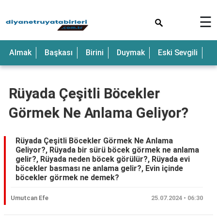
×
☰
Anne
Almak
Başkası
Birini
Duymak
Eski Sevgili
E
Araba
Baba
Rüyada Çeşitli Böcekler
Bebek
Görmek Ne Anlama Geliyor?
Beyaz
Çocuk
Rüyada Çeşitli Böcekler Görmek Ne Anlama
Geliyor?, Rüyada bir sürü böcek görmek ne anlama
Deniz
gelir?, Rüyada neden böcek görülür?, Rüyada evi
böcekler basması ne anlama gelir?, Evin içinde
Düğün
böcekler görmek ne demek?
Erkek
Umutcan Efe
25.07.2024 • 06:30
Eski