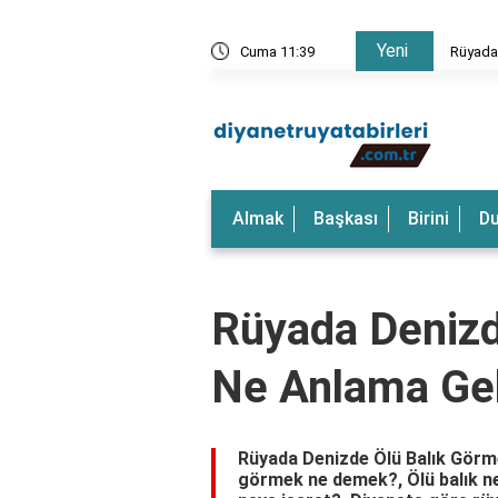
Yeni
rkeği Görmek Ne Anlama Gelir?
Cuma 11:39
Rüyada
Almak
Başkası
Birini
D
Rüyada Denizd
Ne Anlama Gel
Rüyada Denizde Ölü Balık Görme
görmek ne demek?, Ölü balık ne