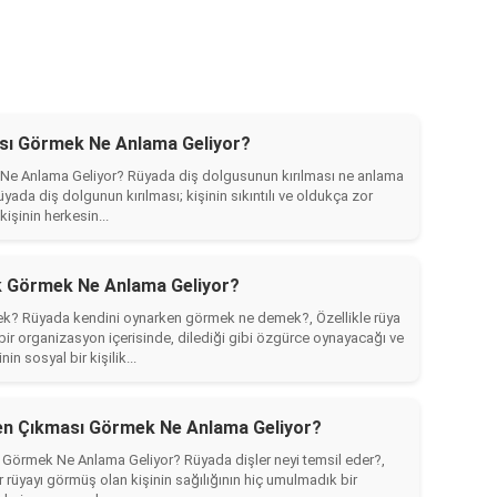
ası Görmek Ne Anlama Geliyor?
Ne Anlama Geliyor? Rüyada diş dolgusunun kırılması ne anlama
ada diş dolgunun kırılması; kişinin sıkıntılı ve oldukça zor
işinin herkesin...
 Görmek Ne Anlama Geliyor?
k? Rüyada kendini oynarken görmek ne demek?, Özellikle rüya
bir organizasyon içerisinde, dilediği gibi özgürce oynayacağı ve
in sosyal bir kişilik...
en Çıkması Görmek Ne Anlama Geliyor?
Görmek Ne Anlama Geliyor? Rüyada dişler neyi temsil eder?,
rüyayı görmüş olan kişinin sağılığının hiç umulmadık bir