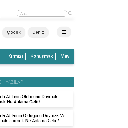
›
Rüyada Dalgalı Deniz Görmek Ne Anlama Gelir?
Çocuk
Deniz
n
Kırmızı
Konuşmak
Mavi
Olduğu
Olmak
Ve
ON YAZILAR
da Ablanın Öldüğünü Duymak
ek Ne Anlama Gelir?
da Ablamın Öldüğünü Duymak Ve
mak Görmek Ne Anlama Gelir?