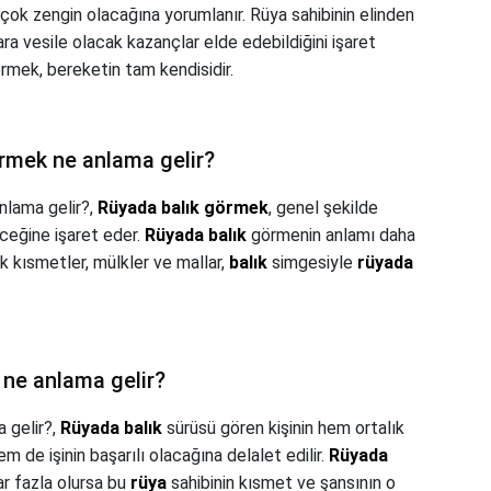
n çok zengin olacağına yorumlanır. Rüya sahibinin elinden
rlara vesile olacak kazançlar elde edebildiğini işaret
örmek, bereketin tam kendisidir.
rmek ne anlama gelir?
nlama gelir?,
Rüyada balık görmek
, genel şekilde
eceğine işaret eder.
Rüyada balık
görmenin anlamı daha
k kısmetler, mülkler ve mallar,
balık
simgesiyle
rüyada
 ne anlama gelir?
 gelir?,
Rüyada balık
sürüsü gören kişinin hem ortalık
 hem de işinin başarılı olacağına delalet edilir.
Rüyada
r fazla olursa bu
rüya
sahibinin kısmet ve şansının o