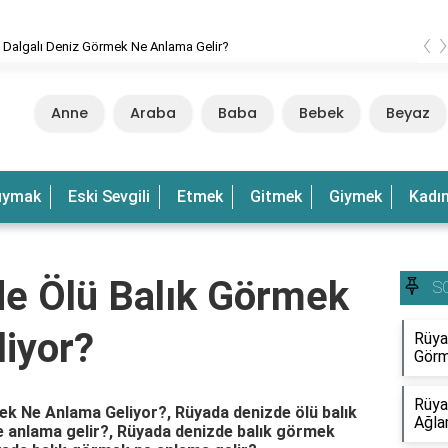
‹
 Dalgalı Deniz Görmek Ne Anlama Gelir?
Anne
Araba
Baba
Bebek
Beyaz
uymak
Eski Sevgili
Etmek
Gitmek
Giymek
Kadı
e Ölü Balık Görmek
S
iyor?
Rüya
Görm
Rüya
k Ne Anlama Geliyor?, Rüyada denizde ölü balık
Ağla
 anlama gelir?, Rüyada denizde balık görmek