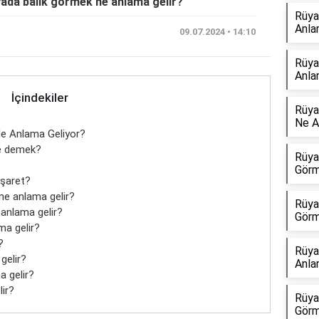
yada balık görmek ne anlama gelir?
Rüya
Anla
09.07.2024 • 14:10
Rüya
Anla
İçindekiler
Rüya
Ne A
Ne Anlama Geliyor?
ne demek?
Rüya
Görm
işaret?
ne anlama gelir?
Rüya
anlama gelir?
Görm
ma gelir?
?
Rüya
gelir?
Anla
a gelir?
ir?
Rüya
Görm