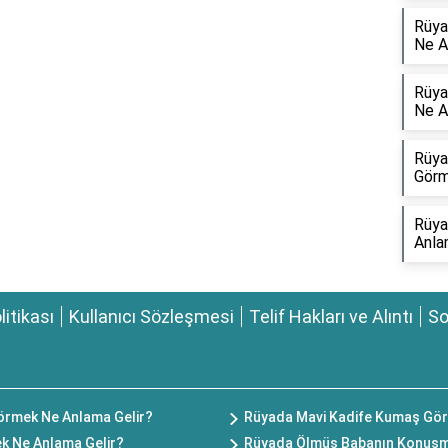
Rüya
Ne A
Rüya
Ne A
Rüya
Görm
Rüya
Anla
olitikası
Kullanıcı Sözleşmesi
Telif Hakları ve Alıntı
So
 Görmek Ne Anlama Gelir?
Rüyada Mavi Kadife Kumaş Gör
ek Ne Anlama Gelir?
Rüyada Ölmüş Babanın Konuşm