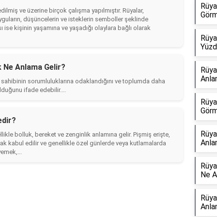
Rüya
ilmiş ve üzerine birçok çalışma yapılmıştır. Rüyalar,
Görm
uyguların, düşüncelerin ve isteklerin semboller şeklinde
ise kişinin yaşamına ve yaşadığı olaylara bağlı olarak
Rüya
Yüzd
 Ne Anlama Gelir?
Rüya
Anla
a sahibinin sorumluluklarına odaklandığını ve toplumda daha
uğunu ifade edebilir....
Rüya
Görm
edir?
Rüya
ikle bolluk, bereket ve zenginlik anlamına gelir. Pişmiş erişte,
Anla
ak kabul edilir ve genellikle özel günlerde veya kutlamalarda
yemek,...
Rüya
Ne A
Rüya
Anla