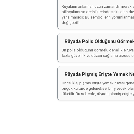
Rüyaların anlamları uzun zamandır merak ed
bilinçaltımızın derinliklerinde saklı olan d
yansımasıdır. Bu sembollerin yorumlanması 
değişebilir....
Rüyada Polis Olduğunu Görmek
Bir polis olduğunu görmek, genellikle rüy
fazla güvenlik ve düzen sağlama arzusu old
Rüyada Pişmiş Erişte Yemek N
Öncelikle, pişmiş erişte yemek rüyası genell
birçok kültürde geleneksel bir yiyecek olar
tüketilir. Bu sebeple, rüyada pişmiş erişte 