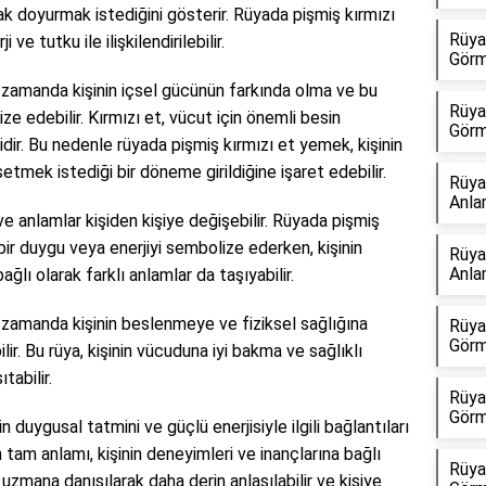
arak doyurmak istediğini gösterir. Rüyada pişmiş kırmızı
Rüya
e tutku ile ilişkilendirilebilir.
Görm
 zamanda kişinin içsel gücünün farkında olma ve bu
Rüya
ze edebilir. Kırmızı et, vücut için önemli besin
Görm
idir. Bu nedenle rüyada pişmiş kırmızı et yemek, kişinin
setmek istediği bir döneme girildiğine işaret edebilir.
Rüya
Anla
ve anlamlar kişiden kişiye değişebilir. Rüyada pişmiş
bir duygu veya enerjiyi sembolize ederken, kişinin
Rüya
Anla
ğlı olarak farklı anlamlar da taşıyabilir.
 zamanda kişinin beslenmeye ve fiziksel sağlığına
Rüya
Görm
lir. Bu rüya, kişinin vücuduna iyi bakma ve sağlıklı
abilir.
Rüya
Görm
 duygusal tatmini ve güçlü enerjisiyle ilgili bağlantıları
 tam anlamı, kişinin deneyimleri ve inançlarına bağlı
Rüya
ir uzmana danışılarak daha derin anlaşılabilir ve kişiye