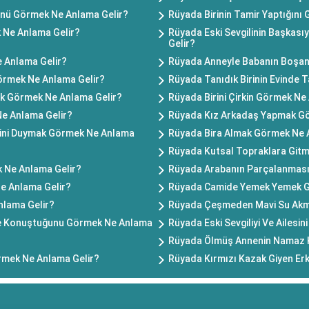
nü Görmek Ne Anlama Gelir?
Rüyada Birinin Tamir Yaptığını
 Ne Anlama Gelir?
Rüyada Eski Sevgilinin Başkası
Gelir?
 Anlama Gelir?
Rüyada Anneyle Babanın Boşan
Görmek Ne Anlama Gelir?
Rüyada Tanıdık Birinin Evinde 
k Görmek Ne Anlama Gelir?
Rüyada Birini Çirkin Görmek Ne
e Anlama Gelir?
Rüyada Kız Arkadaş Yapmak Gö
ini Duymak Görmek Ne Anlama
Rüyada Bira Almak Görmek Ne 
Rüyada Kutsal Topraklara Git
 Ne Anlama Gelir?
Rüyada Arabanın Parçalanması
e Anlama Gelir?
Rüyada Camide Yemek Yemek G
lama Gelir?
Rüyada Çeşmeden Mavi Su Akm
yle Konuştuğunu Görmek Ne Anlama
Rüyada Eski Sevgiliyi Ve Ailesi
Rüyada Ölmüş Annenin Namaz K
mek Ne Anlama Gelir?
Rüyada Kırmızı Kazak Giyen Er