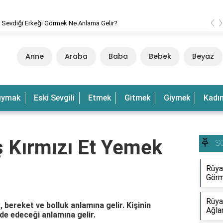
‹
 Sevdiği Erkeği Görmek Ne Anlama Gelir?
Anne
Araba
Baba
Bebek
Beyaz
uymak
Eski Sevgili
Etmek
Gitmek
Giymek
Kadı
 Kırmızı Et Yemek
S
Rüya
Görm
Rüya
 bereket ve bolluk anlamına gelir. Kişinin
Ağla
lde edeceği anlamına gelir.