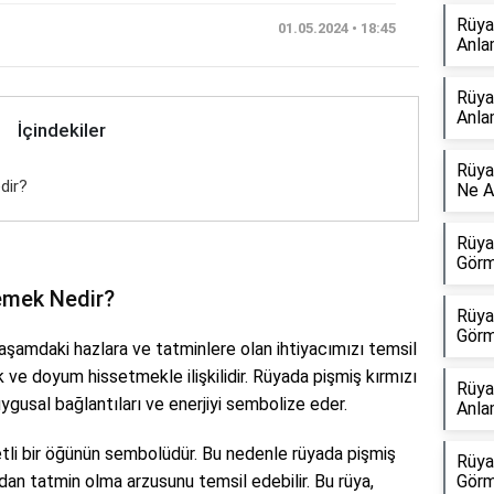
Rüya
01.05.2024 • 18:45
Anla
Rüya
Anla
İçindekiler
Rüya
dir?
Ne A
Rüya
Görm
emek Nedir?
Rüya
Görm
şamdaki hazlara ve tatminlere olan ihtiyacımızı temsil
ve doyum hissetmekle ilişkilidir. Rüyada pişmiş kırmızı
Rüya
ygusal bağlantıları ve enerjiyi sembolize eder.
Anla
zzetli bir öğünün sembolüdür. Bu nedenle rüyada pişmiş
Rüya
dan tatmin olma arzusunu temsil edebilir. Bu rüya,
Görm