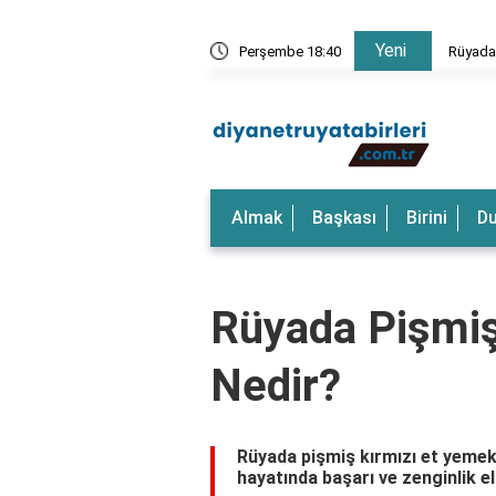
Yeni
rkeği Görmek Ne Anlama Gelir?
Perşembe 18:40
Rüyada
Almak
Başkası
Birini
D
Rüyada Pişmiş
Nedir?
Rüyada pişmiş kırmızı et yemek,
hayatında başarı ve zenginlik e