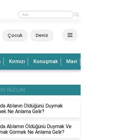
›
Rüyada Dalgalı Deniz Görmek Ne Anlama Gelir?
Çocuk
Deniz
n
Kırmızı
Konuşmak
Mavi
Olduğu
Olmak
Ve
ON YAZILAR
da Ablanın Öldüğünü Duymak
ek Ne Anlama Gelir?
da Ablamın Öldüğünü Duymak Ve
mak Görmek Ne Anlama Gelir?