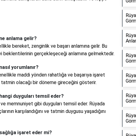
Görm
Rüya
Görm
Rüya
ne anlama gelir?
Anla
ikle bereket, zenginlik ve başarı anlamına gelir. Bu
vi beklentilerinin gerçekleşeceği anlamına gelmektedir.
Rüya
Görm
nasıl yorumlanır?
enellikle maddi yönden rahatlığa ve başarıya işaret
Rüya
Görm
ak tatmin olacağı bir döneme gireceğini gösterir.
Rüya
hangi duyguları temsil eder?
Görm
k ve memnuniyet gibi duyguları temsil eder. Rüyada
açlarının karşılandığını ve tatmin duygusu yaşadığını
Rüya
Görm
sağlığa işaret eder mi?
Rüya