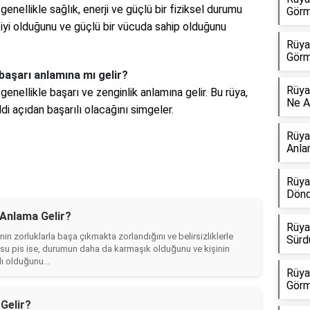
enellikle sağlık, enerji ve güçlü bir fiziksel durumu
Görm
ın iyi olduğunu ve güçlü bir vücuda sahip olduğunu
Rüya
Görm
başarı anlamına mı gelir?
Rüya
enellikle başarı ve zenginlik anlamına gelir. Bu rüya,
Ne A
di açıdan başarılı olacağını simgeler.
Rüya
Anla
Rüya
Dönd
Anlama Gelir?
Rüya
n zorluklarla başa çıkmakta zorlandığını ve belirsizliklerle
Sürd
u su pis ise, durumun daha da karmaşık olduğunu ve kişinin
ı olduğunu...
Rüya
Görm
Gelir?