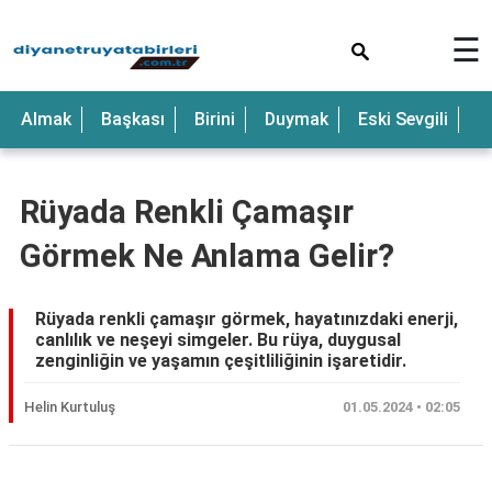
×
☰
Anne
Almak
Başkası
Birini
Duymak
Eski Sevgili
E
Araba
Baba
Rüyada Renkli Çamaşır
Bebek
Görmek Ne Anlama Gelir?
Beyaz
Çocuk
Rüyada renkli çamaşır görmek, hayatınızdaki enerji,
canlılık ve neşeyi simgeler. Bu rüya, duygusal
Deniz
zenginliğin ve yaşamın çeşitliliğinin işaretidir.
Düğün
Helin Kurtuluş
01.05.2024 • 02:05
Erkek
Eski
Reklam Alanı