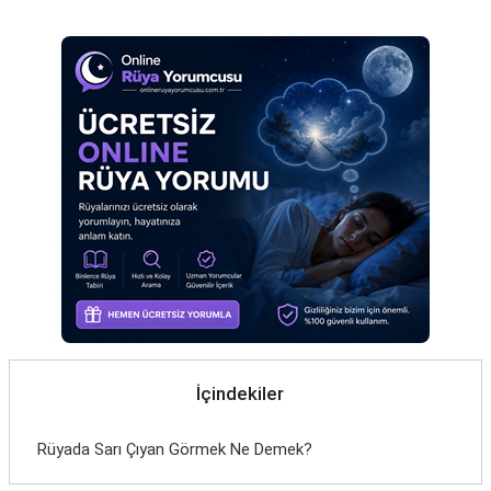
Eş
Gelin
Hamile
Kardeş
Kedi
Köpek
Ölmüş
Sevgili
Siyah
İçindekiler
Yemek
Rüyada Sarı Çıyan Görmek Ne Demek?
Yılan