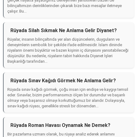
gerçek hayatta yaşadığımız deneyimleri yansıtırken bazen de
bilinçaltımızın derinliklerinden çıkarak bize bazı mesajlar iletmeye
çalışır. Bu...
Rüyada Silah Sıkmak Ne Anlama Gelir Diyanet?
Rüyalar, insanın bilinçaltında yer alan düşüncelerin, duyguların ve
deneyimlerin sembolik bir şekilde ifade edilmesidir. İslam dininde
rüyaların önemi büyüktür ve bazen kişinin iç dünyasını yansıtabileceği
düşünülür. Bu nedenle, rüyaların tabiri hakkında Diyanet İşleri
Başkanlığı tarafından...
Rüyada Sınav Kağıdı Görmek Ne Anlama Gelir?
Rüyada sınav kağıdı görmek, çoğu insan için endişe ve kaygıyı temsil
eder. Sınavlar, bizim performansımızı ölçen bir durumdur ve başarılı
olmayı veya başarısız olmayı korkuttuğumuz bir alandır. Dolayısıyla,
sınav kağıdı rüyası, genellikle stresli bir dönemden...
Rüyada Roman Havası Oynamak Ne Demek?
Bir pazarlama uzmanı olarak, bu rüyayı analiz ederek anlamını