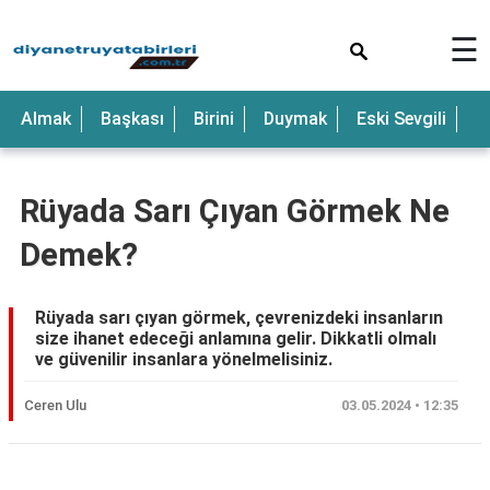
×
☰
Anne
Almak
Başkası
Birini
Duymak
Eski Sevgili
E
Araba
Baba
Rüyada Sarı Çıyan Görmek Ne
Bebek
Demek?
Beyaz
Çocuk
Rüyada sarı çıyan görmek, çevrenizdeki insanların
size ihanet edeceği anlamına gelir. Dikkatli olmalı
Deniz
ve güvenilir insanlara yönelmelisiniz.
Düğün
Ceren Ulu
03.05.2024 • 12:35
Erkek
Eski
Reklam Alanı