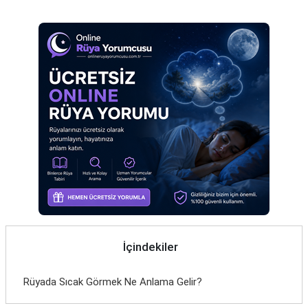
Eş
Gelin
Hamile
Kardeş
Kedi
Köpek
Ölmüş
Sevgili
Siyah
İçindekiler
Yemek
Rüyada Sıcak Görmek Ne Anlama Gelir?
Yılan