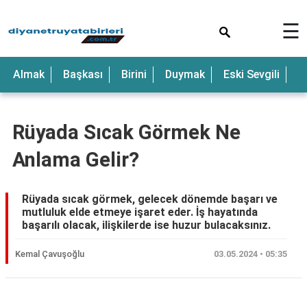
×
☰
Anne
Almak
Başkası
Birini
Duymak
Eski Sevgili
E
Araba
Baba
Rüyada Sıcak Görmek Ne
Bebek
Anlama Gelir?
Beyaz
Çocuk
Rüyada sıcak görmek, gelecek dönemde başarı ve
mutluluk elde etmeye işaret eder. İş hayatında
Deniz
başarılı olacak, ilişkilerde ise huzur bulacaksınız.
Düğün
Kemal Çavuşoğlu
03.05.2024 • 05:35
Erkek
Eski
Reklam Alanı