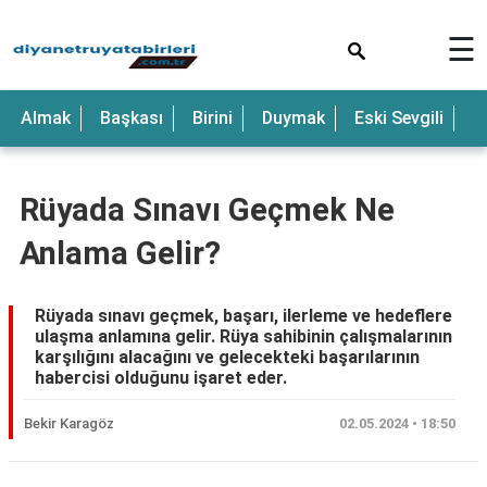
×
☰
Anne
Almak
Başkası
Birini
Duymak
Eski Sevgili
E
Araba
Baba
Rüyada Sınavı Geçmek Ne
Bebek
Anlama Gelir?
Beyaz
Çocuk
Rüyada sınavı geçmek, başarı, ilerleme ve hedeflere
ulaşma anlamına gelir. Rüya sahibinin çalışmalarının
Deniz
karşılığını alacağını ve gelecekteki başarılarının
habercisi olduğunu işaret eder.
Düğün
Bekir Karagöz
02.05.2024 • 18:50
Erkek
Eski