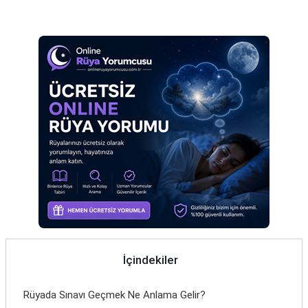
Reklam Alanı
Eş
Gelin
Hamile
Kardeş
Kedi
Köpek
Ölmüş
Sevgili
Siyah
Yemek
İçindekiler
Yılan
Rüyada Sınavı Geçmek Ne Anlama Gelir?