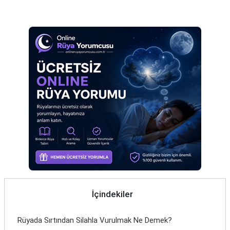
Reklam Alanı
Eş
Gelin
Hamile
Kardeş
Kedi
Köpek
Ölmüş
Sevgili
Siyah
Yemek
İçindekiler
Yılan
Rüyada Sırtından Silahla Vurulmak Ne Demek?