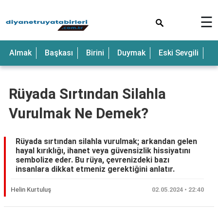
×
☰
Anne
Almak
Başkası
Birini
Duymak
Eski Sevgili
E
Araba
Baba
Rüyada Sırtından Silahla
Bebek
Vurulmak Ne Demek?
Beyaz
Çocuk
Rüyada sırtından silahla vurulmak; arkandan gelen
hayal kırıklığı, ihanet veya güvensizlik hissiyatını
Deniz
sembolize eder. Bu rüya, çevrenizdeki bazı
insanlara dikkat etmeniz gerektiğini anlatır.
Düğün
Helin Kurtuluş
02.05.2024 • 22:40
Erkek
Eski